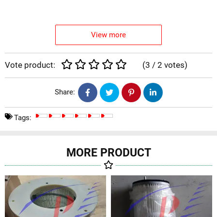
Cartridge Filter
D160*1000
View more
Vote product:
(
3
/
2
votes
)
Share:
Tags:
MORE PRODUCT