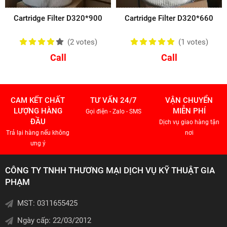
Cartridge Filter D320*900
Cartridge Filter D320*660
(2
votes
)
(1
votes
)
Call
Call
CAM KẾT CHẤT
TƯ VẤN 24/7
VẬN CHUYỂN
LƯỢNG HÀNG
MIỄN PHÍ
Gọi điện - Zalo - SMS
ĐẦU
Dịch vụ giao hàng tận
Trả lại hàng nếu không
nơi
ưng ý
CÔNG TY TNHH THƯƠNG MẠI DỊCH VỤ KỸ THUẬT GIA
PHẠM
MST: 0311655425
Ngày cấp: 22/03/2012