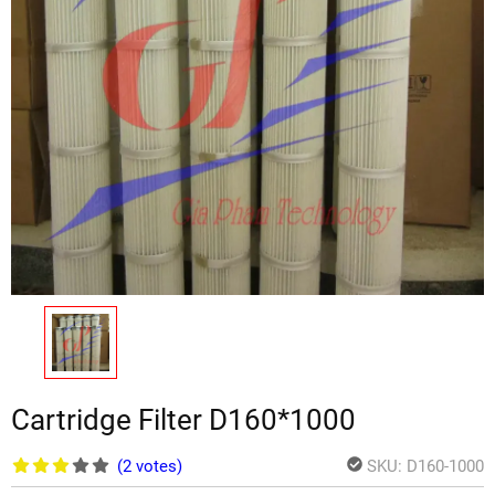
Cartridge Filter D160*1000
(2
votes
)
SKU:
D160-1000