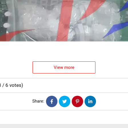
View more
3
/
6
votes
)
Share: