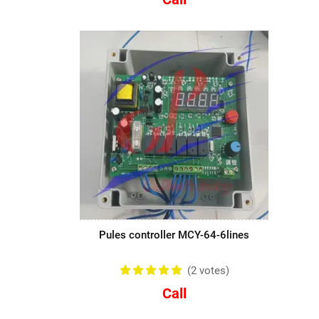
Pules controller MCY-64-6lines
(2
votes
)
Call