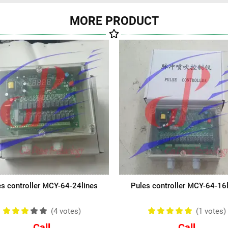
MORE PRODUCT
Pules controller
MCY-64-30lines
Video
s controller MCY-64-24lines
Pules controller MCY-64-16
(4
votes
)
(1
votes
)
Call
Call