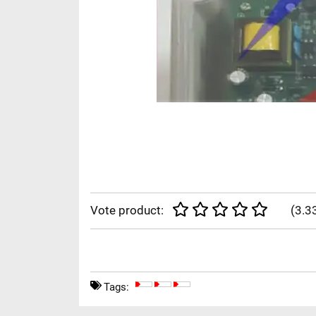
Vote product:
(
3.3
Tags: