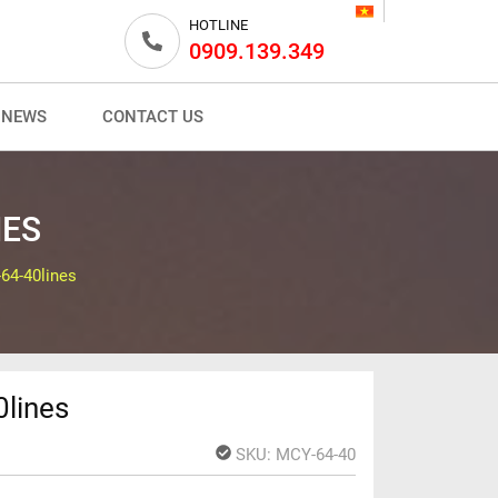
HOTLINE
0909.139.349
NEWS
CONTACT US
NES
64-40lines
0lines
SKU:
MCY-64-40