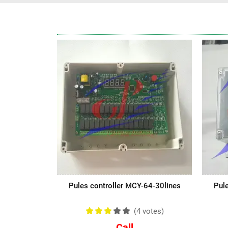
Pules controller MCY-64-30lines
Pule
(4
votes
)
Call