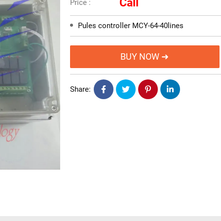
Call
Price :
Pules controller MCY-64-40lines
BUY NOW ➜
Share: