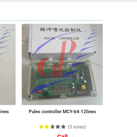
lines
Pules controller MCY-64-12lines
(3
votes
)
Call