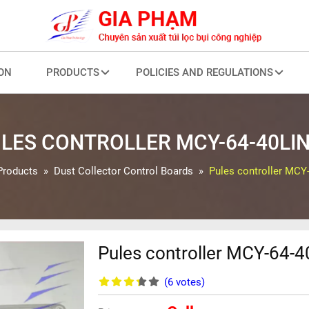
ON
PRODUCTS
POLICIES AND REGULATIONS
LES CONTROLLER MCY-64-40LI
Products
Dust Collector Control Boards
Pules controller MCY-
Pules controller MCY-64-4
(6
votes
)