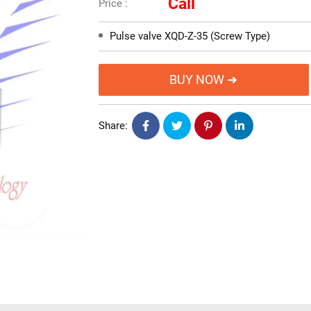
Call
Price :
Pulse valve XQD-Z-35 (Screw Type)
BUY NOW ➜
Share: