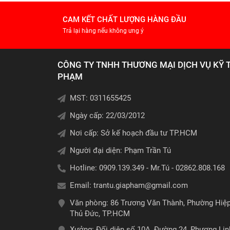
CAM KẾT CHẤT LƯỢNG HÀNG ĐẦU
Trả lại hàng nếu không ưng ý
CÔNG TY TNHH THƯƠNG MẠI DỊCH VỤ KỸ 
PHẠM
MST: 0311655425
Ngày cấp: 22/03/2012
Nơi cấp: Sở kế hoạch đầu tư TP.HCM
Người đại diện: Phạm Trần Tú
Hotline: 0909.139.349 - Mr.Tú - 02862.808.168
Email:
trantu.giapham@gmail.com
Văn phòng: 86 Trương Văn Thành, Phường Hiệ
Thủ Đức, TP.HCM
Xưởng: Đối diện số 10A, Đường 24, Phương Li