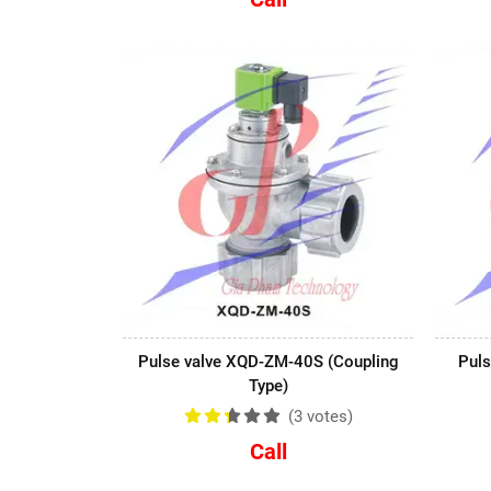
Pulse valve XQD-ZM-40S (Coupling
Puls
Type)
(3
votes
)
Call