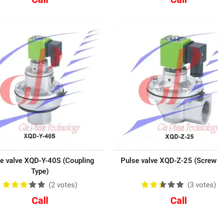
e valve XQD-Y-40S (Coupling
Pulse valve XQD-Z-25 (Screw
Type)
(2
votes
)
(3
votes
)
Call
Call