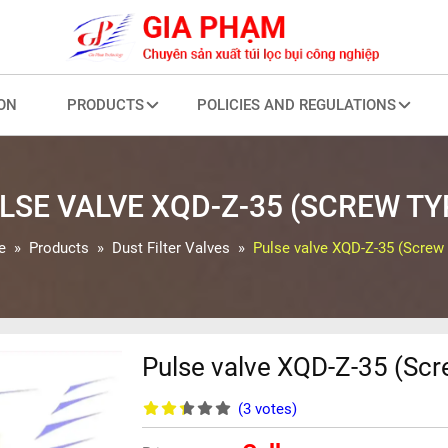
ON
PRODUCTS
POLICIES AND REGULATIONS
LSE VALVE XQD-Z-35 (SCREW TY
e
Products
Dust Filter Valves
Pulse valve XQD-Z-35 (Screw
Pulse valve XQD-Z-35 (Scr
(3
votes
)