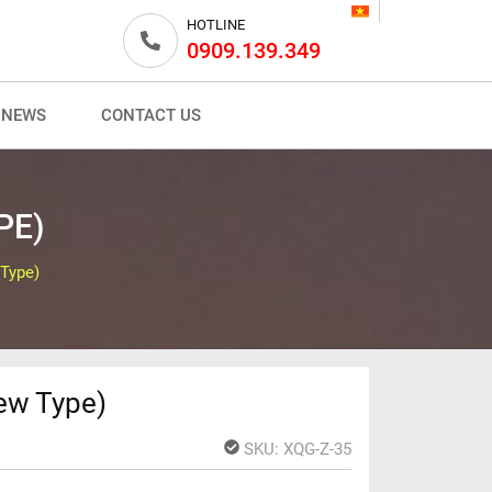
HOTLINE
0909.139.349
NEWS
CONTACT US
PE)
 Type)
ew Type)
SKU:
XQG-Z-35