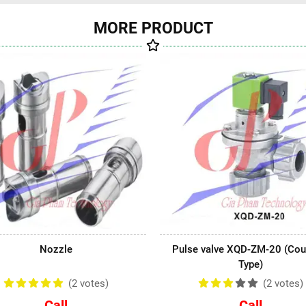
MORE PRODUCT
Pulse valve
XQD-Z-35 (Screw Type)
Nozzle
Pulse valve XQD-ZM-20 (Cou
Type)
(2
votes
)
(2
votes
)
Call
Call