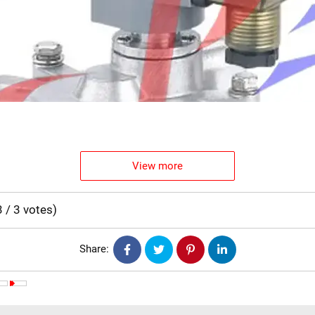
View more
3
/
3
votes
)
Share: