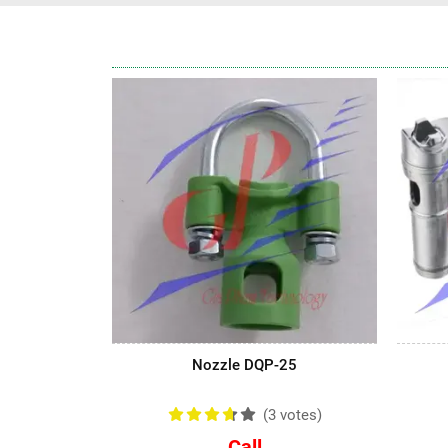
Nozzle DQP-25
(3
votes
)
Call