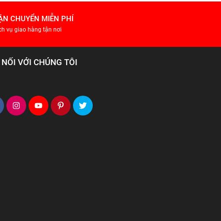
ẬN CHUYỂN MIỄN PHÍ
ch vụ giao hàng tận nơi
 NỐI VỚI CHÚNG TÔI