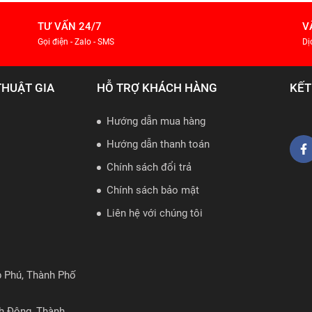
TƯ VẤN 24/7
V
Gọi điện - Zalo - SMS
Dị
THUẬT GIA
HỖ TRỢ KHÁCH HÀNG
KẾT
Hướng dẫn mua hàng
Hướng dẫn thanh toán
Chính sách đổi trả
Chính sách bảo mật
Liên hệ với chúng tôi
p Phú, Thành Phố
nh Đông, Thành