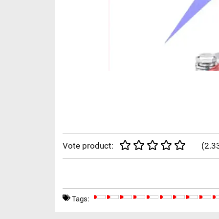
Vote product:
(
2.3
Tags: