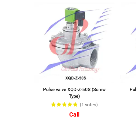
Pulse valve XQD-Z-50S (Screw
Pu
Type)
(1
votes
)
Call