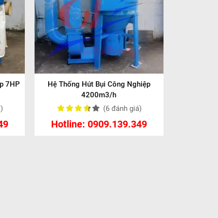
ệp 7HP
Hệ Thống Hút Bụi Công Nghiệp
4200m3/h
á
)
(6
đánh giá
)
49
Hotline: 0909.139.349